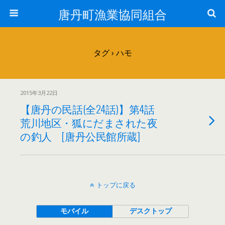
唐丹町漁業協同組合
タグ › ハモ
2015年3月22日
【唐丹の民話(全24話)】第4話
荒川地区・狐にだまされた夜
の釣人 [唐丹公民館所蔵]
トップに戻る
モバイル
デスクトップ