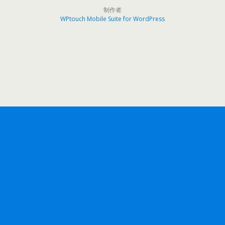
制作者
WPtouch Mobile Suite for WordPress