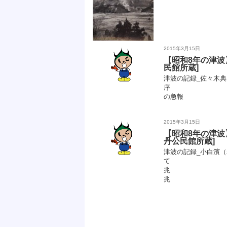
2015年3月15日
【昭和8年の津波
民館所蔵]
津波の記録_佐々木典夫
序 p.5
の急報 p.
2015年3月15日
【昭和8年の津波
丹公民館所蔵]
津波の記録_小白濱（表
て p
兆 p
兆 