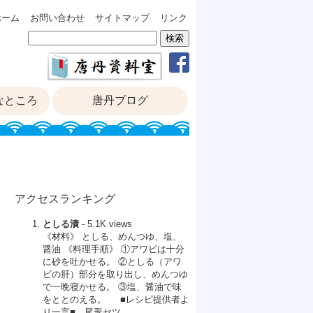
ホーム
お問い合わせ
サイトマップ
リンク
なところ
唐丹ブログ
アクセスランキング
としる漬
- 5.1K views
《材料》 としる、めんつゆ、塩、
醤油 《料理手順》 ①アワビは十分
に砂を吐かせる。 ②としる（アワ
ビの肝）部分を取り出し、めんつゆ
で一晩寝かせる。 ③塩、醤油で味
をととのえる。 ■レシピ提供者よ
り一言■ 尾形セツ ...