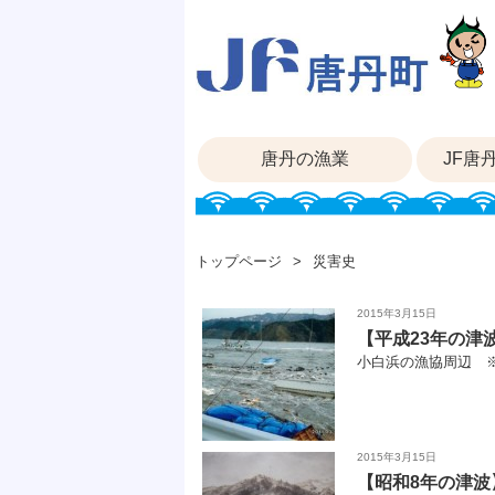
唐丹の漁業
JF唐
トップページ
災害史
2015年3月15日
【平成23年の津
小白浜の漁協周辺 ※写
2015年3月15日
【昭和8年の津波