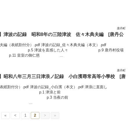
唐丹町
】津波の記録 昭和8年の三陸津波 佐々木典夫編 [唐丹公
編（表紙割付分）.pdf 津波の記録_佐々木典夫編（本文）.pdf
 津波を直感した人々 p.9 唐丹村役場
11 皇室の御仁慈 ...
唐丹町
】昭和八年三月三日津浪ノ記録 小白濱尋常高等小學校 [唐
紙割付分）.pdf 津波の記録_小白濱（本文）.pdf 津浪に直面し
.1 津浪と前
.3 当夜の前
...
«
<
1
2
>
»