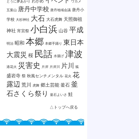
イベント
わかめ
とうに夢あかり
ワカメ
唐丹中学校
唐丹小
五葉山
唐丹地域会議
大石
天照御祖
学校
大石虎舞
大杉神社
小白浜
平成
神社
山谷
宵宮祭
本郷
東日本
昭和
明治
本郷手踊り
民話
津波
大震災
桜
水揚げ
災害史
片川
港花火
片岸
片岸川
狐
花
盛岩寺
祭
秋風センチメンタル
花火
露辺
釜
荒川
郷土芸能
釜石
虎舞
石さくら祭り
鮭
釜石よいさ
△トップへ戻る