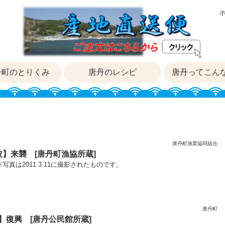
丹町のとりくみ
唐丹のレシピ
唐丹ってこん
唐丹町漁業協同組合
波】来襲 [唐丹町漁協所蔵]
真は2011.3.11に撮影されたものです。
唐丹町
】復興 [唐丹公民館所蔵]