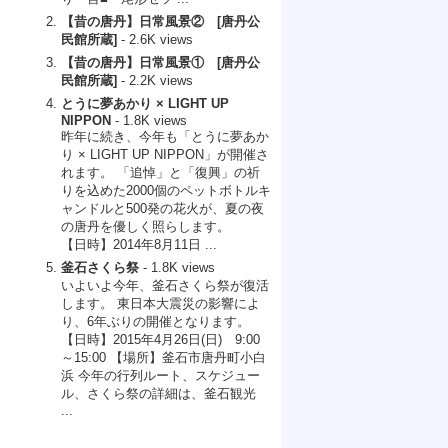
【昔の唐丹】日常風景② [唐丹公
民館所蔵]
- 2.6K views
【昔の唐丹】日常風景① [唐丹公
民館所蔵]
- 2.2K views
とうに夢あかり × LIGHT UP
NIPPON
- 1.8K views
昨年に続き、今年も「とうに夢あか
り × LIGHT UP NIPPON」が開催さ
れます。 「追悼」と「復興」の祈
りを込めた2000個のペットボトルキ
ャンドルと500発の花火が、夏の夜
の唐丹を優しく照らします。
【日時】2014年8月11日 ...
釜石さくら祭
- 1.8K views
いよいよ今年、釜石さくら祭が復活
します。 東日本大震災の影響によ
り、6年ぶりの開催となります。
【日時】2015年4月26日(日) 9:00
～15:00 【場所】釜石市唐丹町小白
浜 今年の行列ルート、スケジュー
ル、さくら祭の詳細は、釜石観光
...