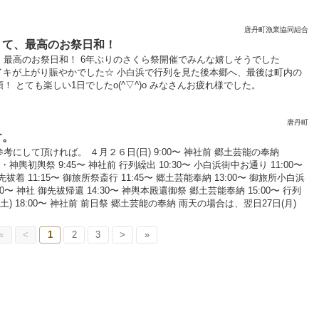
唐丹町漁業協同組合
くて、最高のお祭日和！
、最高のお祭日和！ 6年ぶりのさくら祭開催でみんな嬉しそうでした
もフライキが上がり賑やかでした☆ 小白浜で行列を見た後本郷へ、最後は町内の
！ とても楽しい1日でしたo(^▽^)o みなさんお疲れ様でした。
唐丹町
す。
にして頂ければ。 ４月２６日(日) 9:00〜 神社前 郷土芸能の奉納
輿祭 9:45〜 神社前 行列繰出 10:30〜 小白浜街中お通り 11:00〜
着 11:15〜 御旅所祭斎行 11:45〜 郷土芸能奉納 13:00〜 御旅所小白浜
00〜 神社 御先祓帰還 14:30〜 神輿本殿還御祭 郷土芸能奉納 15:00〜 行列
) 18:00〜 神社前 前日祭 郷土芸能の奉納 雨天の場合は、翌日27日(月)
«
<
1
2
3
>
»