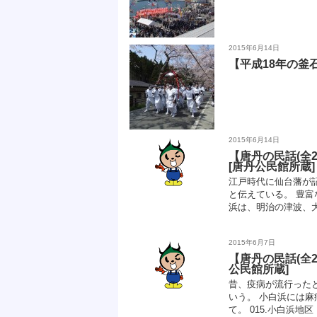
2015年6月14日
【平成18年の釜
2015年6月14日
【唐丹の民話(全
[唐丹公民館所蔵]
江戸時代に仙台藩が
と伝えている。 豊
浜は、明治の津波、大
2015年6月7日
【唐丹の民話(全
公民館所蔵]
昔、疫病が流行った
いう。 小白浜には
て。 015.小白浜地