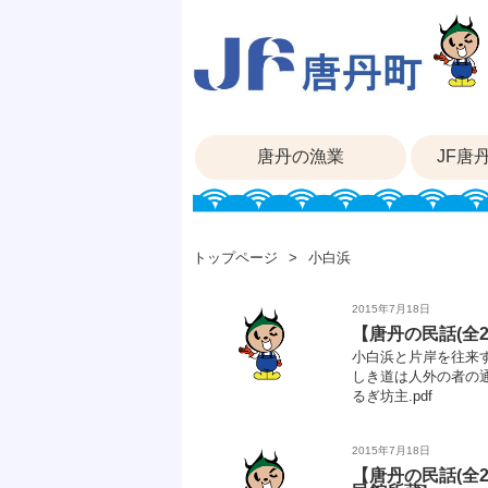
唐丹の漁業
JF唐
トップページ
小白浜
2015年7月18日
【唐丹の民話(全
小白浜と片岸を往来
しき道は人外の者の通
るぎ坊主.pdf
2015年7月18日
【唐丹の民話(全