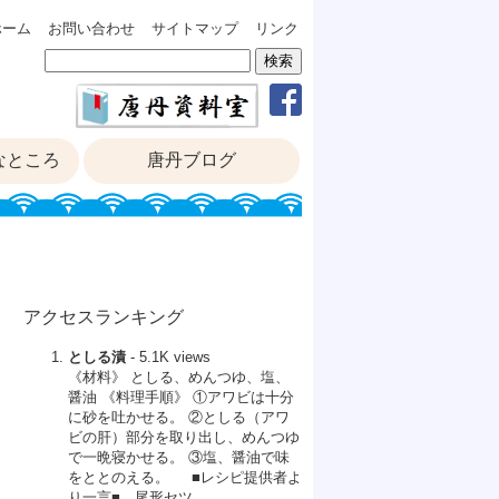
ホーム
お問い合わせ
サイトマップ
リンク
なところ
唐丹ブログ
アクセスランキング
としる漬
- 5.1K views
《材料》 としる、めんつゆ、塩、
醤油 《料理手順》 ①アワビは十分
に砂を吐かせる。 ②としる（アワ
ビの肝）部分を取り出し、めんつゆ
で一晩寝かせる。 ③塩、醤油で味
をととのえる。 ■レシピ提供者よ
り一言■ 尾形セツ ...