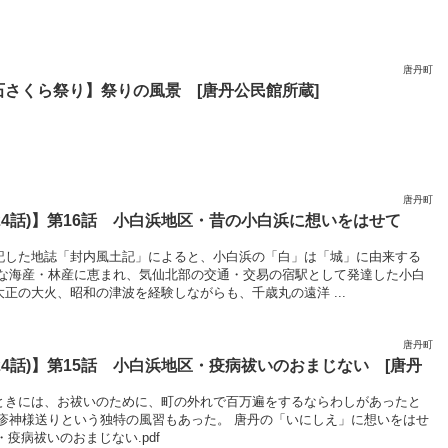
唐丹町
石さくら祭り】祭りの風景 [唐丹公民館所蔵]
唐丹町
24話)】第16話 小白浜地区・昔の小白浜に想いをはせて
記した地誌「封内風土記」によると、小白浜の「白」は「城」に由来する
富な海産・林産に恵まれ、気仙北部の交通・交易の宿駅として発達した小白
正の大火、昭和の津波を経験しながらも、千歳丸の遠洋 ...
唐丹町
24話)】第15話 小白浜地区・疫病祓いのおまじない [唐丹
ときには、お祓いのために、町の外れで百万遍をするならわしがあったと
麻疹神様送りという独特の風習もあった。 唐丹の「いにしえ」に想いをはせ
区・疫病祓いのおまじない.pdf