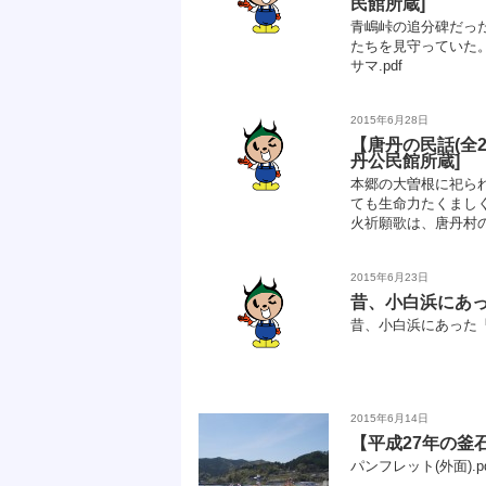
民館所蔵]
青嶋峠の追分碑だった
たちを見守っていた。
サマ.pdf
2015年6月28日
【唐丹の民話(全
丹公民館所蔵]
本郷の大曽根に祀ら
ても生命力たくまし
火祈願歌は、唐丹村の
2015年6月23日
昔、小白浜にあ
昔、小白浜にあった
2015年6月14日
【平成27年の釜
パンフレット(外面).pd