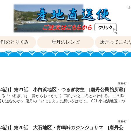
丹町のとりくみ
唐丹のレシピ
唐丹ってこん
唐丹町
24話)】第21話 小白浜地区・つるぎ坊主 [唐丹公民館所蔵]
する「つるぎ」は、昔からおっかなくて寂しいところといわれる。 この険
り道なのか？ 唐丹の「いにしえ」に想いをはせて。 021.小白浜地区・つ
唐丹町
24話)】第20話 大石地区・青嶋峠のジンジョサマ [唐丹公