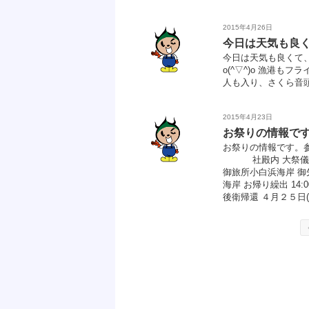
2015年4月26日
今日は天気も良
今日は天気も良くて
o(^▽^)o 漁港
人も入り、さくら音頭
2015年4月23日
お祭りの情報で
お祭りの情報です。参考
社殿内 大祭儀・神輿初
御旅所小白浜海岸 御先祓
海岸 お帰り繰出 14:
後衛帰還 ４月２５日(土