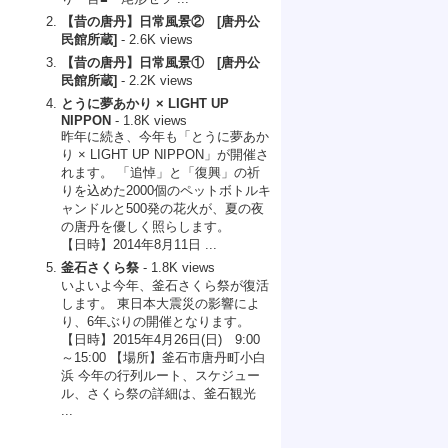
【昔の唐丹】日常風景② [唐丹公
民館所蔵]
- 2.6K views
【昔の唐丹】日常風景① [唐丹公
民館所蔵]
- 2.2K views
とうに夢あかり × LIGHT UP
NIPPON
- 1.8K views
昨年に続き、今年も「とうに夢あか
り × LIGHT UP NIPPON」が開催さ
れます。 「追悼」と「復興」の祈
りを込めた2000個のペットボトルキ
ャンドルと500発の花火が、夏の夜
の唐丹を優しく照らします。
【日時】2014年8月11日 ...
釜石さくら祭
- 1.8K views
いよいよ今年、釜石さくら祭が復活
します。 東日本大震災の影響によ
り、6年ぶりの開催となります。
【日時】2015年4月26日(日) 9:00
～15:00 【場所】釜石市唐丹町小白
浜 今年の行列ルート、スケジュー
ル、さくら祭の詳細は、釜石観光
...