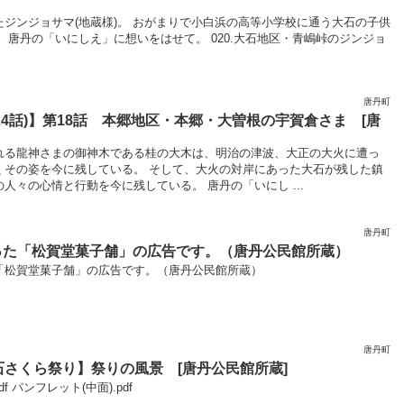
ジンジョサマ(地蔵様)。 おがまりで小白浜の高等小学校に通う大石の子供
 唐丹の「いにしえ」に想いをはせて。 020.大石地区・青嶋峠のジンジョ
唐丹町
24話)】第18話 本郷地区・本郷・大曽根の宇賀倉さま [唐
れる龍神さまの御神木である桂の大木は、明治の津波、大正の大火に遭っ
くその姿を今に残している。 そして、大火の対岸にあった大石が残した鎮
人々の心情と行動を今に残している。 唐丹の「いにし ...
唐丹町
った「松賀堂菓子舗」の広告です。（唐丹公民館所蔵）
「松賀堂菓子舗」の広告です。（唐丹公民館所蔵）
唐丹町
石さくら祭り】祭りの風景 [唐丹公民館所蔵]
f パンフレット(中面).pdf