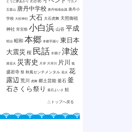
イベント
わかめ
とうに夢あかり
ワカメ
唐丹中学校
唐丹小
五葉山
唐丹地域会議
大石
天照御祖
学校
大石虎舞
大杉神社
小白浜
平成
神社
山谷
宵宮祭
本郷
東日本
昭和
明治
本郷手踊り
民話
津波
大震災
桜
水揚げ
災害史
片川
港花火
片岸
片岸川
狐
花
盛岩寺
祭
秋風センチメンタル
花火
露辺
釜
荒川
郷土芸能
釜石
虎舞
石さくら祭り
鮭
釜石よいさ
△トップへ戻る