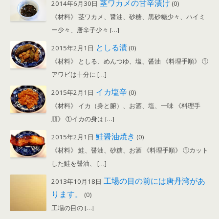
茎ワカメの甘辛漬け
2014年6月30日
(0)
《材料》 茎ワカメ、醤油、砂糖、黒砂糖少々、ハイミ
ー少々、唐辛子少々 […]
としる漬
2015年2月1日
(0)
《材料》 としる、めんつゆ、塩、醤油 《料理手順》 ①
アワビは十分に […]
イカ塩辛
2015年2月1日
(0)
《材料》 イカ（身と腑）、お酒、塩、一味 《料理手
順》 ①イカの身は […]
鮭醤油焼き
2015年2月1日
(0)
《材料》 鮭、醤油、砂糖、お酒 《料理手順》 ①カット
した鮭を醤油、 […]
工場の目の前には唐丹湾があ
2013年10月18日
ります。
(0)
工場の目の […]