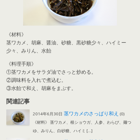
《材料》
茎ワカメ、胡麻、醤油、砂糖、黒砂糖少々、ハイミー
少々、みりん、水飴
《料理手順》
①茎ワカメをサラダ油でさっと炒める。
②調味料を入れで煮込む。
③水飴で和え、胡麻をまぶす。
関連記事
茎ワカメのさっぱり和え
2014年6月30日
(0)
《材料》 茎ワカメ、根ショウガ、人参、わらび、麺つ
ゆ、みりん、白砂糖、ハイミ […]